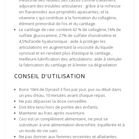
médicinal des feuilles des cassis comme traitement
adjuvant des troubles articulaires : grâce à la richesse
en flavanoides aux propriétés apaisantes, et la
vitamine c qui contribue a la formation du collagène,
élément primordial de l’os et du cartilage.
Le cartilage de raie :contient 62 % de collagène,16% de
sulfate glucosamine, 27% de sulfate chondroitine et
4,5%d’acide hyaluronique : aide à protéger les
articulations en augmentant la viscosité du liquide
synovial et en rendant plus élastique le cartilage ,
meilleure lubrification des articulations. aide à stimuler
la fabrication du cartilage et à limiter sa dégradation
CONSEIL D'UTILISATION
Boire 10ml de Dynasil 3 fois par jour, pur ou dilué dans
un peu d’eau, 10 minutes avant chaque repas.
Ne pas dépasser la dose conseillée.
Doit être tenu hors de portée des enfants.
Maintenir au frais après ouverture.
Ceci est un complément alimentaire, ne peut se
substituer à une alimentation diversifiée, équilibrée et à
un mode de vie sain.
Ne pas donner aux femmes enceintes et allaitantes.