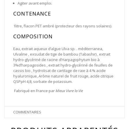
Agiter avant emploi.
CONTENANCE
1litre, flacon PET ambré (protecteur des rayons solaires).
COMPOSITION
Eau, extrait aqueux d’algue Ulva sp. . méditerranea,
Ulvaline , exsudat de tige de bambou (Tabashir) , extrait
hydro-glycériné de racine d’Harpagophytum bio à
3%d’harpagosides , extrait hydro-glycériné de feuilles de
cassis bio , hydrolisat de cartilage de raie à 4 % acide
hyaluronique, Arôme naturel de fruit rouge, acide citrique
QSPpH 4,8, sorbate de potassium.
Fabriqué en France par
Mieux Vivre la Vie
COMMENTAIRES