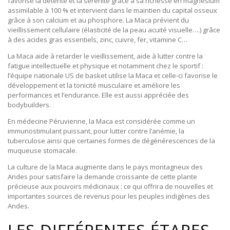
favorise la détente et la sérénité grâce à sa richesse en magnésium
assimilable à 100 % et intervient dans le maintien du capital osseux
grâce à son calcium et au phosphore. La Maca prévient du
vieillissement cellulaire (élasticité de la peau acuité visuelle….) grâce
à des acides gras essentiels, zinc, cuivre, fer, vitamine C…
La Maca aide à retarder le vieillissement, aide à lutter contre la
fatigue intellectuelle et physique et notamment chez le sportif :
l’équipe nationale US de basket utilise la Maca et celle-ci favorise le
développement et la tonicité musculaire et améliore les
performances et l’endurance. Elle est aussi appréciée des
bodybuilders.
En médecine Péruvienne, la Maca est considérée comme un
immunostimulant puissant, pour lutter contre l’anémie, la
tuberculose ainsi que certaines formes de dégénérescences de la
muqueuse stomacale.
La culture de la Maca augmente dans le pays montagneux des
Andes pour satisfaire la demande croissante de cette plante
précieuse aux pouvoirs médicinaux : ce qui offrira de nouvelles et
importantes sources de revenus pour les peuples indigènes des
Andes.
LES DIFFÉRENTES ÉTAPES