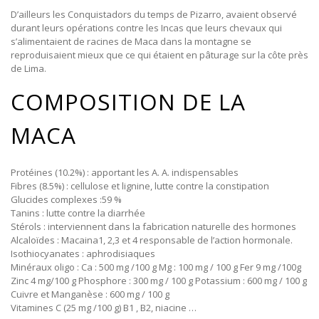
D’ailleurs les Conquistadors du temps de Pizarro, avaient observé
durant leurs opérations contre les Incas que leurs chevaux qui
s’alimentaient de racines de Maca dans la montagne se
reproduisaient mieux que ce qui étaient en pâturage sur la côte près
de Lima.
COMPOSITION DE LA
MACA
Protéines (10.2%) : apportant les A. A. indispensables
Fibres (8.5%) : cellulose et lignine, lutte contre la constipation
Glucides complexes :59 %
Tanins : lutte contre la diarrhée
Stérols : interviennent dans la fabrication naturelle des hormones
Alcaloïdes : Macaina1, 2,3 et 4 responsable de l’action hormonale.
Isothiocyanates : aphrodisiaques
Minéraux oligo : Ca : 500 mg /100 g Mg : 100 mg / 100 g Fer 9 mg /100g
Zinc 4 mg/100 g Phosphore : 300 mg / 100 g Potassium : 600 mg / 100 g
Cuivre et Manganèse : 600 mg / 100 g
Vitamines C (25 mg /100 g) B1 , B2, niacine …