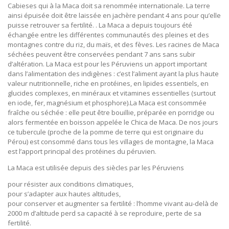
Cabieses qui à la Maca doit sa renommée internationale. La terre
ainsi épuisée doit être laissée en jachère pendant 4 ans pour qu’elle
puisse retrouver sa fertilité. . La Maca a depuis toujours été
échangée entre les différentes communautés des pleines et des
montagnes contre du riz, du maïs, et des fèves. Les racines de Maca
séchées peuvent être conservées pendant 7 ans sans subir
d’altération. La Maca est pour les Péruviens un apport important
dans l’alimentation des indigènes : c’est l’aliment ayant la plus haute
valeur nutritionnelle, riche en protéines, en lipides essentiels, en
glucides complexes, en minéraux et vitamines essentielles (surtout
en iode, fer, magnésium et phosphore).La Maca est consommée
fraîche ou séchée : elle peut être bouillie, préparée en porridge ou
alors fermentée en boisson appelée le Chica de Maca. De nos jours
ce tubercule (proche de la pomme de terre qui est originaire du
Pérou) est consommé dans tous les villages de montagne, la Maca
est l’apport principal des protéines du péruvien.
La Maca est utilisée depuis des siècles par les Péruviens
pour résister aux conditions climatiques,
pour s’adapter aux hautes altitudes,
pour conserver et augmenter sa fertilité : l’homme vivant au-delà de
2000 m d’altitude perd sa capacité à se reproduire, perte de sa
fertilité.