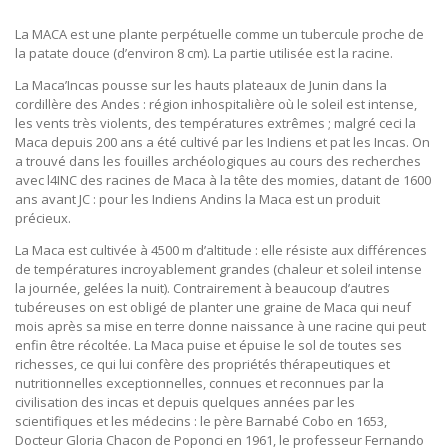
La MACA est une plante perpétuelle comme un tubercule proche de
la patate douce (d’environ 8 cm). La partie utilisée est la racine.
La Maca’Incas pousse sur les hauts plateaux de Junin dans la
cordillère des Andes : région inhospitalière où le soleil est intense,
les vents très violents, des températures extrêmes ; malgré ceci la
Maca depuis 200 ans a été cultivé par les Indiens et pat les Incas. On
a trouvé dans les fouilles archéologiques au cours des recherches
avec l4INC des racines de Maca à la tête des momies, datant de 1600
ans avant JC : pour les Indiens Andins la Maca est un produit
précieux.
La Maca est cultivée à 4500 m d’altitude : elle résiste aux différences
de températures incroyablement grandes (chaleur et soleil intense
la journée, gelées la nuit). Contrairement à beaucoup d’autres
tubéreuses on est obligé de planter une graine de Maca qui neuf
mois après sa mise en terre donne naissance à une racine qui peut
enfin être récoltée. La Maca puise et épuise le sol de toutes ses
richesses, ce qui lui confère des propriétés thérapeutiques et
nutritionnelles exceptionnelles, connues et reconnues par la
civilisation des incas et depuis quelques années par les
scientifiques et les médecins : le père Barnabé Cobo en 1653,
Docteur Gloria Chacon de Poponci en 1961, le professeur Fernando