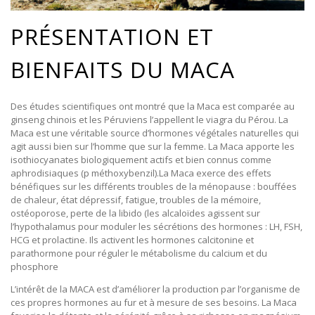
PRÉSENTATION ET
BIENFAITS DU MACA
Des études scientifiques ont montré que la Maca est comparée au
ginseng chinois et les Péruviens l’appellent le viagra du Pérou. La
Maca est une véritable source d’hormones végétales naturelles qui
agit aussi bien sur l’homme que sur la femme. La Maca apporte les
isothiocyanates biologiquement actifs et bien connus comme
aphrodisiaques (p méthoxybenzil).La Maca exerce des effets
bénéfiques sur les différents troubles de la ménopause : bouffées
de chaleur, état dépressif, fatigue, troubles de la mémoire,
ostéoporose, perte de la libido (les alcaloïdes agissent sur
l’hypothalamus pour moduler les sécrétions des hormones : LH, FSH,
HCG et prolactine. Ils activent les hormones calcitonine et
parathormone pour réguler le métabolisme du calcium et du
phosphore
L’intérêt de la MACA est d’améliorer la production par l’organisme de
ces propres hormones au fur et à mesure de ses besoins. La Maca