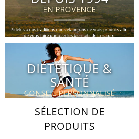
EN PROVENCE
Fidèles à nos traditions nous élaborons de vrais produits afin
de vous faire partager les bienfaits de la nature.
DIÉTÉTIQUE &
SANTÉ
CONSEIL PERSONNALISÉ
OFFERT
SÉLECTION DE
PRODUITS